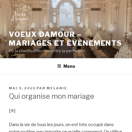
Aller
au
contenu
principal
VOEUX DAMOUR –
MARIAGES ET ÉVÈNEMENTS
Où la planification rencontre la perfection
Menu
PUBLIÉ
MAI 3, 2015
PAR
MELANIE
LE
Qui organise mon mariage
[:fr]
Dans la vie de tous les jours, on est très occupé dans
notre routine, peu importe ce qu’elle comprend. On utilise