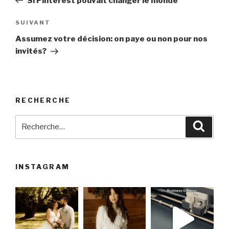
Si Pinterest pouvait changer le monde
l’article
Article
SUIVANT
suivant
Assumez votre décision: on paye ou non pour nos
invités?
RECHERCHE
Recherche
Reche
pour
:
INSTAGRAM